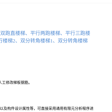
楼梯、双跑直楼梯、平行两跑楼梯、平行三跑楼
行楼梯2、双分转角楼梯1、双分转角楼梯
大，人工修改梯板钢筋。
载以及构件设计属性等，可直接采用通用有限元分析程序进