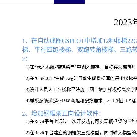
202
1、在自动成图GSPLOT中增加12种楼梯
梯、平行四跑楼梯、双跑转角楼梯、三跑转
2：
1)在“录入系统-楼梯菜单”中输入楼梯，自动存为楼梯库
2)在"GSPLOT"生成Dwg时自动生成楼梯库的每个楼梯
3)设计人员人工在楼梯平法施工图上增加梯板标高文字
4)梯板配筋满足q*l*l/8弯矩和配筋要求，q=1.3恒
2、增加钢框架正向设计软件：
1)在Revit平台上通过二次开发功能可实现钢框架的三
2)在Revit平台建立的钢框架三维模型，同时输入模