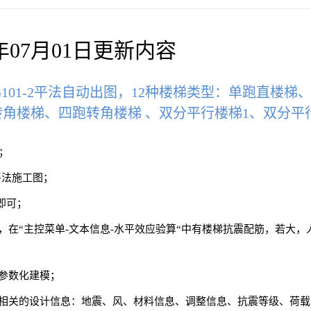
3年07月01日更新内容
22G101-2平法自动出图，12种楼梯类型：单跑直
角楼梯、四跑转角楼梯 、双分平行楼梯1、双分平
；
平法施工图；
即可；
+1.5活，在“主控菜单-文本信息-水平效应验算“中有楼梯抗震配筋，若
维参数化建模；
型的相关的设计信息：地震、风、材料信息、调整信息、抗震等级、荷